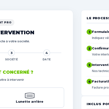
LE PROCES
NT PRO
TERVENTION
Formulair
1
Indiquez vé
cte à votre société.
Confirma
2
3
4
Votre inter
SOCIÉTÉ
DATE
Intervent
3
Nos technici
T CONCERNÉ ?
itre à intervenir
Facturati
4
Facture pro
Lunette arrière
INCLUS PO