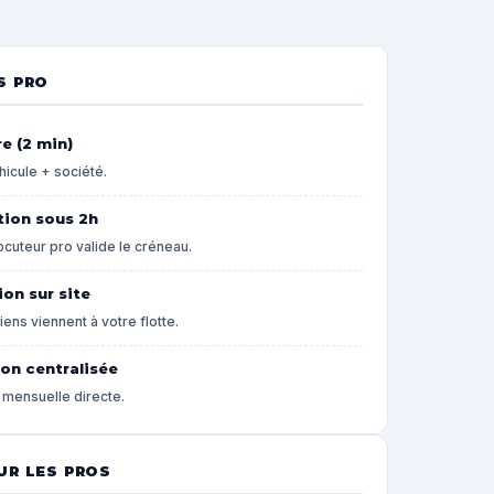
S PRO
e (2 min)
hicule + société.
tion sous 2h
locuteur pro valide le créneau.
ion sur site
ens viennent à votre flotte.
on centralisée
 mensuelle directe.
UR LES PROS