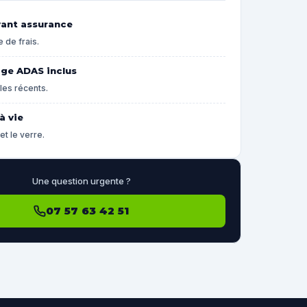
yant assurance
 de frais.
age ADAS inclus
les récents.
à vie
et le verre.
Une question urgente ?
07 57 63 42 51