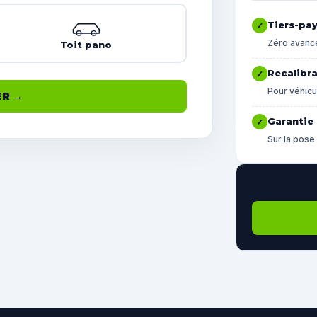
Tiers-pa
✓
Zéro avance
Toit pano
Recalibr
✓
Pour véhicu
ER →
Garantie 
✓
Sur la pose 