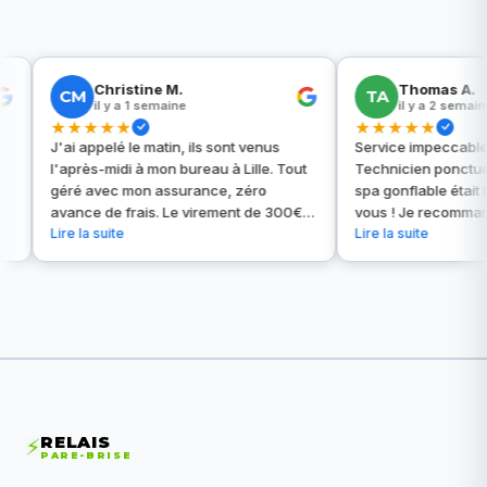
Christine M.
Thomas A.
CM
TA
il y a 1 semaine
il y a 2 semaines
★★★★★
★★★★★
J'ai appelé le matin, ils sont venus
Service impeccable à R
l'après-midi à mon bureau à Lille. Tout
Technicien ponctuel, tra
géré avec mon assurance, zéro
spa gonflable était bien
avance de frais. Le virement de 300€
vous ! Je recommande s
reçu 2 jours après. Parfait !
Lire la suite
tous mes collègues.
Lire la suite
RELAIS
⚡
PARE-BRISE