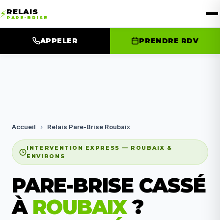
RELAIS
⚡
PARE-BRISE
APPELER
PRENDRE RDV
Accueil
›
Relais Pare-Brise Roubaix
INTERVENTION EXPRESS — ROUBAIX &
ENVIRONS
PARE-BRISE CASSÉ
À
ROUBAIX
?